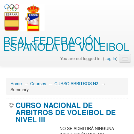
REAL FEDERACIÓN
ESPAÑOLA DE VOLEIBOL
You are not logged in. (
Log in
)
English (en)
Home
→
Courses
→
CURSO ARBITROS N3
→
Summary
CURSO NACIONAL DE
ARBITROS DE VOLEIBOL DE
NIVEL III
NO SE ADMITIRÁ NINGUNA