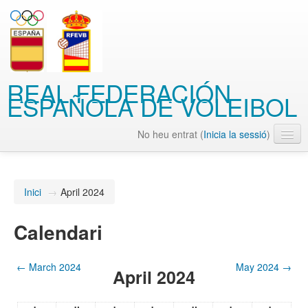
REAL FEDERACIÓN
ESPAÑOLA DE VOLEIBOL
No heu entrat (
Inicia la sessió
)
Català (ca)
Inici
→
April 2024
Calendari
←
March 2024
May 2024
→
April 2024