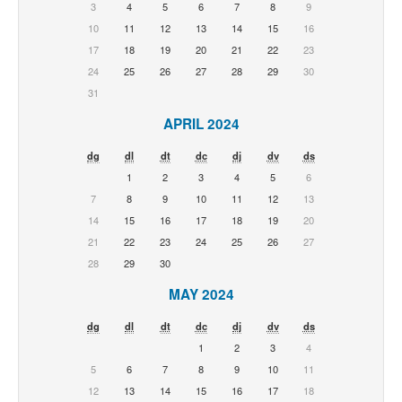
3
4
5
6
7
8
9
10
11
12
13
14
15
16
17
18
19
20
21
22
23
24
25
26
27
28
29
30
31
APRIL 2024
dg
dl
dt
dc
dj
dv
ds
1
2
3
4
5
6
7
8
9
10
11
12
13
14
15
16
17
18
19
20
21
22
23
24
25
26
27
28
29
30
MAY 2024
dg
dl
dt
dc
dj
dv
ds
1
2
3
4
5
6
7
8
9
10
11
12
13
14
15
16
17
18