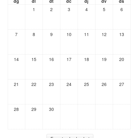
dg
dl
dt
dc
dj
dv
ds
1
2
3
4
5
6
7
8
9
10
11
12
13
14
15
16
17
18
19
20
21
22
23
24
25
26
27
28
29
30