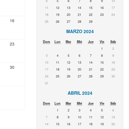
4
5
6
7
8
9
10
11
12
13
14
15
16
17
18
19
20
21
22
23
24
16
25
26
27
28
29
MARZO 2024
Dom
Lun
Mar
Mié
Jue
Vie
Sáb
23
1
2
3
4
5
6
7
8
9
10
11
12
13
14
15
16
30
17
18
19
20
21
22
23
24
25
26
27
28
29
30
31
ABRIL 2024
Dom
Lun
Mar
Mié
Jue
Vie
Sáb
1
2
3
4
5
6
7
8
9
10
11
12
13
14
15
16
17
18
19
20