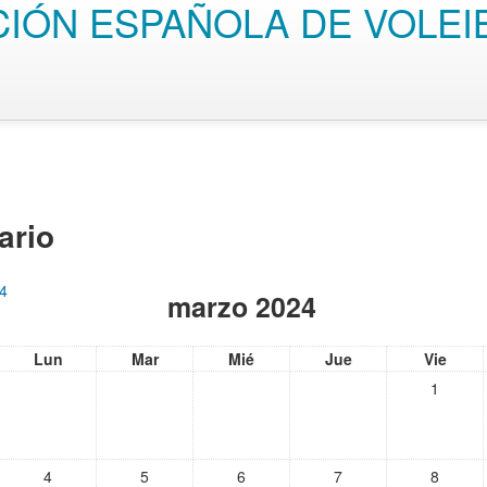
IÓN ESPAÑOLA DE VOLEI
ario
24
marzo 2024
Lun
Mar
Mié
Jue
Vie
1
4
5
6
7
8