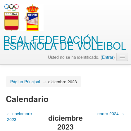
REAL FEDERACIÓN
ESPAÑOLA DE VOLEIBOL
Usted no se ha identificado. (
Entrar
)
Español - Internacional (es)
Página Principal
→
diciembre 2023
Calendario
←
noviembre
enero 2024
→
diciembre
2023
2023